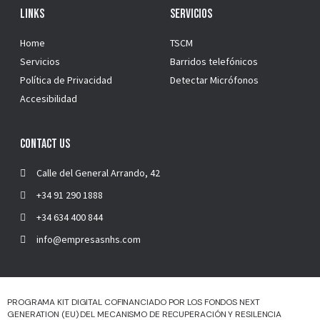
Links
Servicios
Home
TSCM
Servicios
Barridos telefónicos
Política de Privacidad
Detectar Micrófonos
Accesibilidad
Contact Us
Calle del General Arrando, 42
+34 91 290 1888
+34 634 400 844
info@empresasnhs.com​
PROGRAMA KIT DIGITAL COFINANCIADO POR LOS FONDOS NEXT
GENERATION (EU) DEL MECANISMO DE RECUPERACIÓN Y RESILENCIA